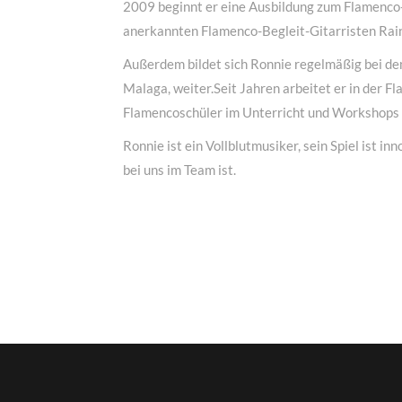
2009 beginnt er eine Ausbildung zum Flamenco-B
anerkannten Flamenco-Begleit-Gitarristen Rai
Außerdem bildet sich Ronnie regelmäßig bei d
Malaga, weiter.Seit Jahren arbeitet er in der 
Flamencoschüler im Unterricht und Workshops
Ronnie ist ein Vollblutmusiker, sein Spiel ist in
bei uns im Team ist.