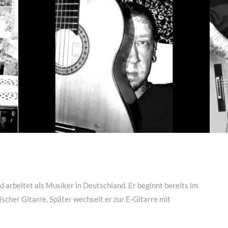
 arbeitet als Musiker in Deutschland. Er beginnt bereits im
ischer Gitarre. Später wechselt er zur E-Gitarre mit