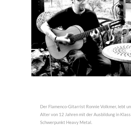
Der Flamenco-Gitarrist Ronnie Volkmer, lebt und
Alter von 12 Jahren mit der Ausbildung in Klass
Schwerpunkt Heavy Metal.