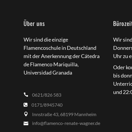
Über uns
Bürozei
Wir sind die einzige
Wir sin
Flamencoschule in Deutschland
Donners
mit der Anerkennung der Cátedra
Uhr zu e
de Flamenco Mariquilla,
Oder ko
Universidad Granada
bis don
Unterri
und 22:0
0621/826 583
0171/8945740
Innstraße 43, 68199 Mannheim
info@flamenco-renate-wagner.de