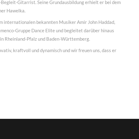
egleit-Gitarrist. Seine Grundausbildung erhielt er bei dem
ner Hawelka.
em internationalen bekannten Musiker Amir John Haddad,
Flamenco-Gruppe Dance Elite und begleitet darüber hinaus
 in Rheinland-Pfalz und Baden-Württemberg.
novativ, kraftvoll und dynamisch und wir freuen uns, dass er