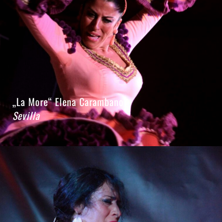
„La More“
Elena Carambano
Sevilla