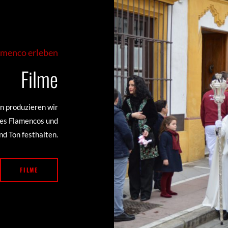
amenco erleben
Filme
n produzieren wir
 des Flamencos und
nd Ton festhalten.
FILME