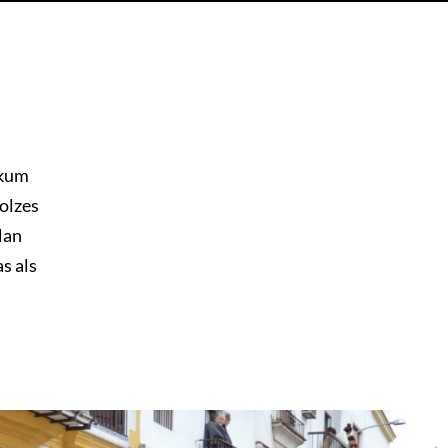
ikum
tolzes
Man
s als