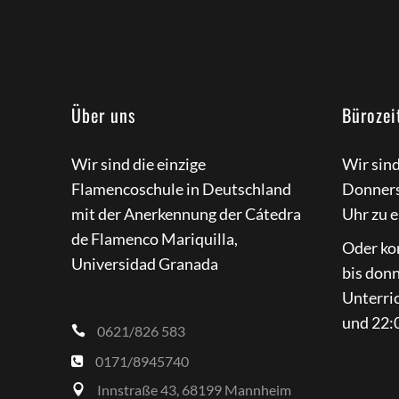
Über uns
Bürozei
Wir sind die einzige
Wir sin
Flamencoschule in Deutschland
Donners
mit der Anerkennung der Cátedra
Uhr zu e
de Flamenco Mariquilla,
Oder ko
Universidad Granada
bis don
Unterri
und 22:0
0621/826 583
0171/8945740
Innstraße 43, 68199 Mannheim