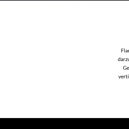
Fla
darzu
Ge
vert